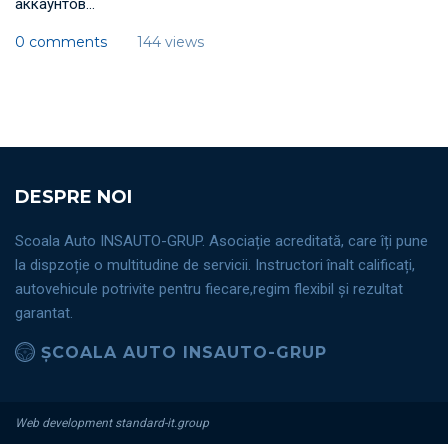
аккаунтов...
0 comments
144 views
DESPRE NOI
Scoala Auto INSAUTO-GRUP. Asociație acreditată, care îți pune
la dispzoție o multitudine de servicii. Instructori înalt calificați,
autovehicule potrivite pentru fiecare,regim flexibil și rezultat
garantat.
ȘCOALA AUTO INSAUTO-GRUP
Web development standard-it.group