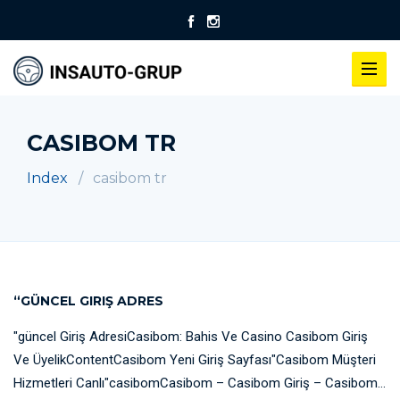
CASIBOM TR
Index
casibom tr
“GÜNCEL GIRIŞ ADRES
"güncel Giriş AdresiCasibom: Bahis Ve Casino Casibom Giriş
Ve ÜyelikContentCasibom Yeni Giriş Sayfası"Casibom Müşteri
Hizmetleri Canlı"casibomCasibom – Casibom Giriş – Casibom...