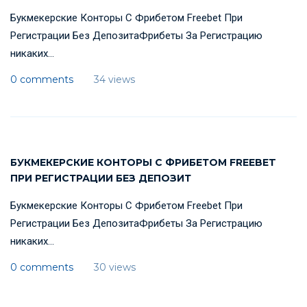
Букмекерские Конторы С Фрибетом Freebet При
Регистрации Без ДепозитаФрибеты За Регистрацию
никаких...
0 comments
34 views
БУКМЕКЕРСКИЕ КОНТОРЫ С ФРИБЕТОМ FREEBET
ПРИ РЕГИСТРАЦИИ БЕЗ ДЕПОЗИТ
Букмекерские Конторы С Фрибетом Freebet При
Регистрации Без ДепозитаФрибеты За Регистрацию
никаких...
0 comments
30 views