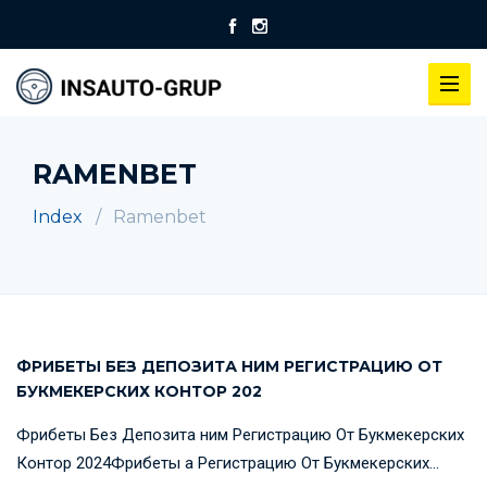
RAMENBET
Index
Ramenbet
ФРИБЕТЫ БЕЗ ДЕПОЗИТА НИМ РЕГИСТРАЦИЮ ОТ
БУКМЕКЕРСКИХ КОНТОР 202
Фрибеты Без Депозита ним Регистрацию От Букмекерских
Контор 2024Фрибеты а Регистрацию От Букмекерских...