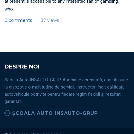
at present is accessible to any interested fan of gambling,
who...
0 comments
37 views
DESPRE NOI
Scoala Auto INSAUTO-GRUP. Asociație acreditată, care îți pune
la dispzoție o multitudine de servicii. Instructori înalt calificați,
autovehicule potrivite pentru fiecare,regim flexibil și rezultat
garantat.
ȘCOALA AUTO INSAUTO-GRUP